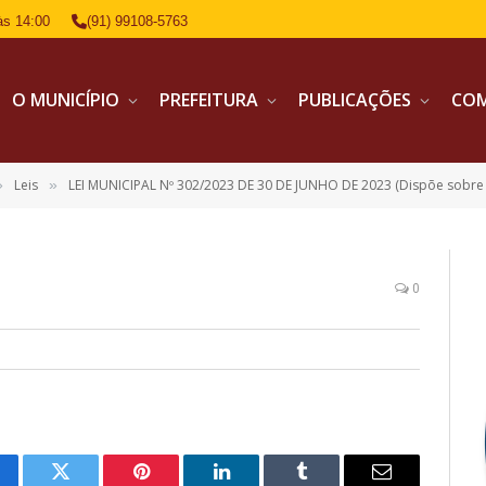
às 14:00
(91) 99108-5763
O MUNICÍPIO
PREFEITURA
PUBLICAÇÕES
CO
Leis
LEI MUNICIPAL Nº 302/2023 DE 30 DE JUNHO DE 2023 (Dispõe sobre a mudança de denominação da escola municipal de ensino fundamental Manoel Hermelindo Guimarães que pass
»
»
0