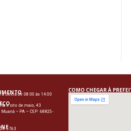
COMO CHEGAR À PREFE
IMENTO
à Sexta de 08:00 às 14:00
EÇO
nte e oito de maio, 43
– Muaná – PA – CEP: 68825-
ONE
108-5763