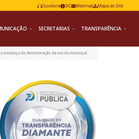
Ouvidoria
SIC
Webmail
Mapa do Site
MUNICAÇÃO
SECRETARIAS
TRANSPARÊNCIA
ará a se chamar escola municipal de ensino fundamental professora Izabel Cristina Silva Pimenta e da outras providências)