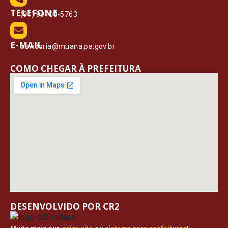
TELEFONE
(91) 99108-5763
E-MAIL
ouvidoria@muana.pa.gov.br
COMO CHEGAR À PREFEITURA
DESENVOLVIDO POR CR2