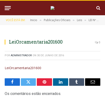
VOCÊ ESTÁ EM:
Inicio
Publicações Oficiais
Leis
LEI Nº 113/2016, DE 07 DE JANEIRO DE 2016 (LOA 2016)
»
»
»
LeiOrcamentaria201600
0
POR
ADMINISTRADOR
ON
30 DE JUNHO DE 2016
LeiOrcamentaria201600
Facebook
Twitter
Pinterest
LinkedIn
Tumblr
E-
mail
Os comentários estão encerrados.