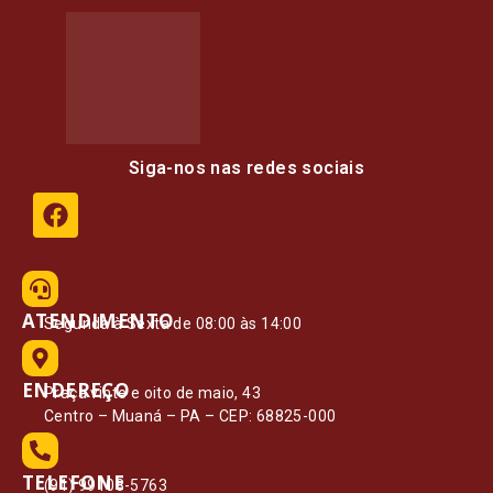
Siga-nos nas redes sociais
ATENDIMENTO
Segunda à Sexta de 08:00 às 14:00
ENDEREÇO
Praça vinte e oito de maio, 43
Centro – Muaná – PA – CEP: 68825-000
TELEFONE
(91) 99108-5763