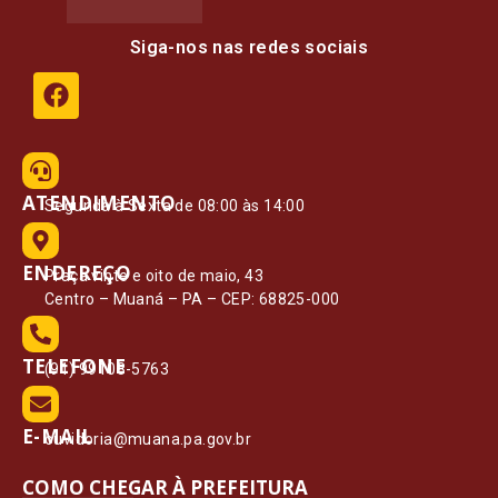
Siga-nos nas redes sociais
ATENDIMENTO
Segunda à Sexta de 08:00 às 14:00
ENDEREÇO
Praça vinte e oito de maio, 43
Centro – Muaná – PA – CEP: 68825-000
TELEFONE
(91) 99108-5763
E-MAIL
ouvidoria@muana.pa.gov.br
COMO CHEGAR À PREFEITURA