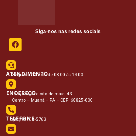
Siga-nos nas redes sociais
ATENDIMENTO
Segunda à Sexta de 08:00 às 14:00
ENDEREÇO
Praça vinte e oito de maio, 43
Centro – Muaná – PA – CEP: 68825-000
TELEFONE
(91) 99108-5763