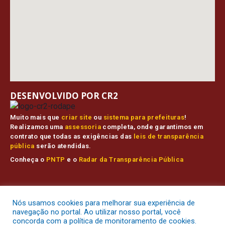
DESENVOLVIDO POR CR2
Muito mais que
criar site
ou
sistema para prefeituras
!
Realizamos uma
assessoria
completa, onde garantimos em
contrato que todas as exigências das
leis de transparência
pública
serão atendidas.
Conheça o
PNTP
e o
Radar da Transparência Pública
Prefeitura Municipal de Muaná.
Todos os direitos reservados a
Nós usamos cookies para melhorar sua experiência de
Mapa do Site
Acessar Área Administrativa
Acessar o Webmail
navegação no portal. Ao utilizar nosso portal, você
concorda com a política de monitoramento de cookies.