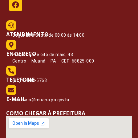
ATENDIMENTO
Segunda à Sexta de 08:00 às 14:00
ENDEREÇO
Praça vinte e oito de maio, 43
Centro – Muaná – PA – CEP: 68825-000
TELEFONE
(91) 99108-5763
E-MAIL
ouvidoria@muana.pa.gov.br
COMO CHEGAR À PREFEITURA