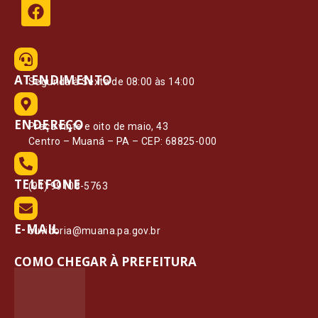
ATENDIMENTO
Segunda à Sexta de 08:00 às 14:00
ENDEREÇO
Praça vinte e oito de maio, 43
Centro – Muaná – PA – CEP: 68825-000
TELEFONE
(91) 99108-5763
E-MAIL
ouvidoria@muana.pa.gov.br
COMO CHEGAR À PREFEITURA