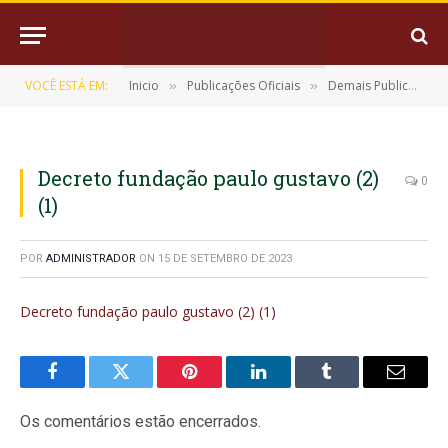
VOCÊ ESTÁ EM:
Inicio
Publicações Oficiais
Demais Publicações Oficiais
»
»
Decreto fundação paulo gustavo (2)
0
(1)
POR
ADMINISTRADOR
ON
15 DE SETEMBRO DE 2023
Decreto fundação paulo gustavo (2) (1)
Facebook
Twitter
Pinterest
LinkedIn
Tumblr
E-
mail
Os comentários estão encerrados.