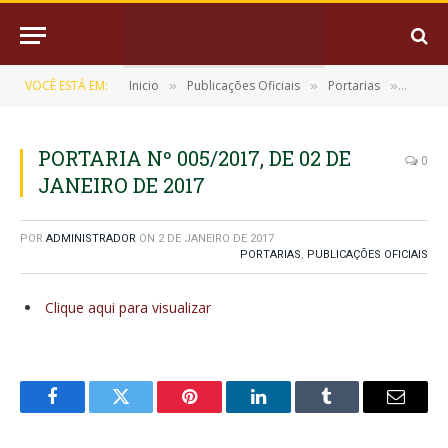
VOCÊ ESTÁ EM:
Inicio
Publicações Oficiais
Portarias
PORTAR
»
»
»
PORTARIA Nº 005/2017, DE 02 DE
0
JANEIRO DE 2017
POR
ADMINISTRADOR
ON
2 DE JANEIRO DE 2017
PORTARIAS
,
PUBLICAÇÕES OFICIAIS
Clique aqui para visualizar
Facebook
Twitter
Pinterest
LinkedIn
Tumblr
E-
mail