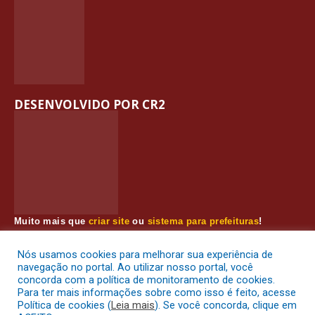
DESENVOLVIDO POR CR2
Muito mais que
criar site
ou
sistema para prefeituras
!
Realizamos uma
assessoria
completa, onde garantimos em
contrato que todas as exigências das
leis de transparência
Nós usamos cookies para melhorar sua experiência de
pública
serão atendidas.
navegação no portal. Ao utilizar nosso portal, você
concorda com a política de monitoramento de cookies.
Conheça o
PNTP
e o
Radar da Transparência Pública
Para ter mais informações sobre como isso é feito, acesse
Política de cookies (
Leia mais
). Se você concorda, clique em