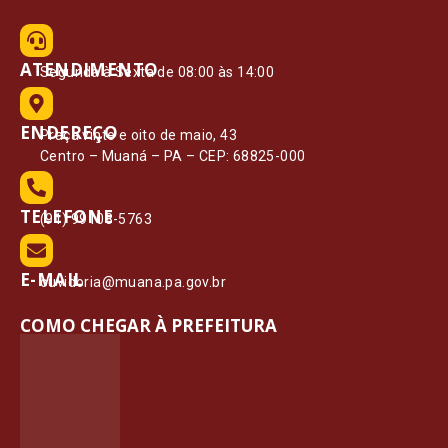
ATENDIMENTO
Segunda à Sexta de 08:00 às 14:00
ENDEREÇO
Praça vinte e oito de maio, 43
Centro – Muaná – PA – CEP: 68825-000
TELEFONE
(91) 99108-5763
E-MAIL
ouvidoria@muana.pa.gov.br
COMO CHEGAR À PREFEITURA