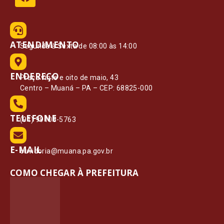
ATENDIMENTO
Segunda à Sexta de 08:00 às 14:00
ENDEREÇO
Praça vinte e oito de maio, 43
Centro – Muaná – PA – CEP: 68825-000
TELEFONE
(91) 99108-5763
E-MAIL
ouvidoria@muana.pa.gov.br
COMO CHEGAR À PREFEITURA