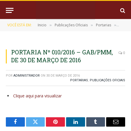
VOCÊ ESTÁ EM:
Inicio
Publicações Oficiais
Portarias
PORTAR
»
»
»
PORTARIA Nº 010/2016 – GAB/PMM,
0
DE 30 DE MARÇO DE 2016
POR
ADMINISTRADOR
ON
30 DE MARÇO DE 2016
PORTARIAS
,
PUBLICAÇÕES OFICIAIS
Clique aqui para visualizar
Facebook
Twitter
Pinterest
LinkedIn
Tumblr
E-