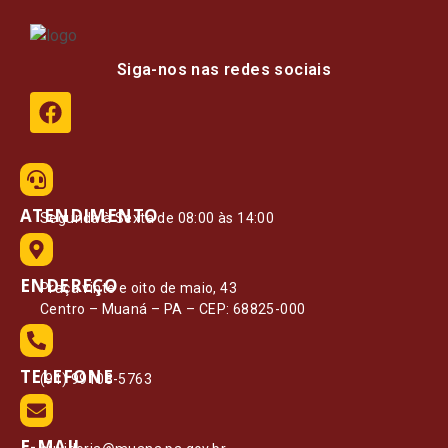
Siga-nos nas redes sociais
ATENDIMENTO
Segunda à Sexta de 08:00 às 14:00
ENDEREÇO
Praça vinte e oito de maio, 43
Centro – Muaná – PA – CEP: 68825-000
TELEFONE
(91) 99108-5763
E-MAIL