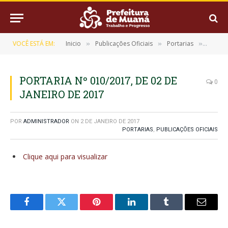
VOCÊ ESTÁ EM:
Inicio
Publicações Oficiais
Portarias
PORTAR
»
»
»
PORTARIA Nº 010/2017, DE 02 DE
0
JANEIRO DE 2017
POR
ADMINISTRADOR
ON
2 DE JANEIRO DE 2017
PORTARIAS
,
PUBLICAÇÕES OFICIAIS
Clique aqui para visualizar
Facebook
Twitter
Pinterest
LinkedIn
Tumblr
E-
mail