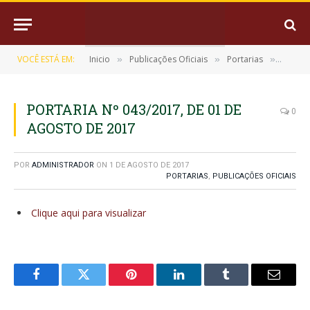
VOCÊ ESTÁ EM:
Inicio
Publicações Oficiais
Portarias
PORTAR
»
»
»
PORTARIA Nº 043/2017, DE 01 DE
0
AGOSTO DE 2017
POR
ADMINISTRADOR
ON
1 DE AGOSTO DE 2017
PORTARIAS
,
PUBLICAÇÕES OFICIAIS
Clique aqui para visualizar
Facebook
Twitter
Pinterest
LinkedIn
Tumblr
E-
mail