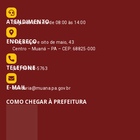
ATENDIMENTO
Segunda à Sexta de 08:00 às 14:00
ENDEREÇO
Praça vinte e oito de maio, 43
Centro – Muaná – PA – CEP: 68825-000
TELEFONE
(91) 99108-5763
E-MAIL
ouvidoria@muana.pa.gov.br
COMO CHEGAR À PREFEITURA