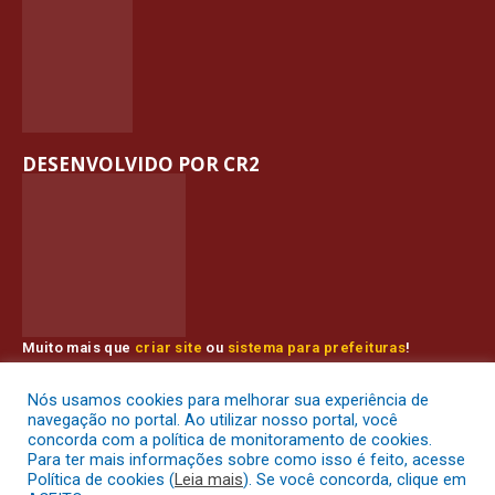
DESENVOLVIDO POR CR2
Muito mais que
criar site
ou
sistema para prefeituras
!
Realizamos uma
assessoria
completa, onde garantimos em
contrato que todas as exigências das
leis de transparência
Nós usamos cookies para melhorar sua experiência de
pública
serão atendidas.
navegação no portal. Ao utilizar nosso portal, você
concorda com a política de monitoramento de cookies.
Conheça o
PNTP
e o
Radar da Transparência Pública
Para ter mais informações sobre como isso é feito, acesse
Política de cookies (
Leia mais
). Se você concorda, clique em