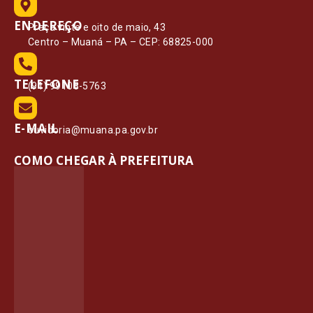
ENDEREÇO
Praça vinte e oito de maio, 43
Centro – Muaná – PA – CEP: 68825-000
TELEFONE
(91) 99108-5763
E-MAIL
ouvidoria@muana.pa.gov.br
COMO CHEGAR À PREFEITURA