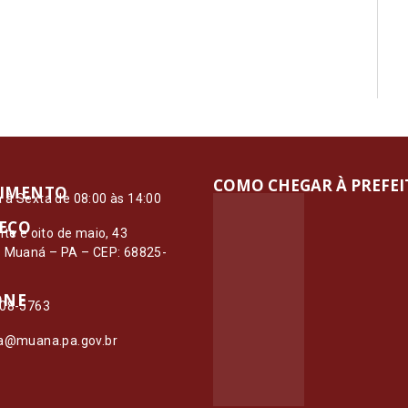
COMO CHEGAR À PREFE
IMENTO
à Sexta de 08:00 às 14:00
EÇO
nte e oito de maio, 43
– Muaná – PA – CEP: 68825-
ONE
108-5763
ia@muana.pa.gov.br