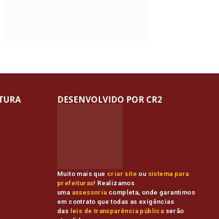
ITURA
DESENVOLVIDO POR CR2
Muito mais que
criar site
ou
sistema para
prefeituras
! Realizamos
uma
assessoria
completa, onde garantimos
em contrato que todas as exigências
das
leis de transparência pública
serão