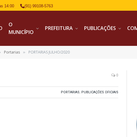
às 14:00
(91) 99108-5763
O
IO
PREFEITURA
PUBLICAÇÕES
CO
MUNICÍPIO
Portarias
PORTARIAS JULHO/2020
»
»
0
PORTARIAS
,
PUBLICAÇÕES OFICIAIS