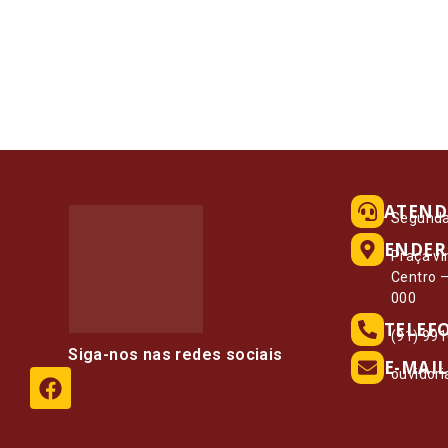
ATEND
Segunda 
ENDER
Praça vi
Centro 
000
TELEF
(91) 99
Siga-nos nas redes sociais
E-MAIL
ouvidor