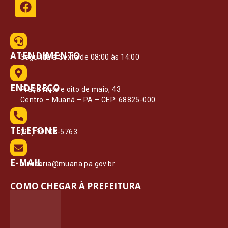
ATENDIMENTO
Segunda à Sexta de 08:00 às 14:00
ENDEREÇO
Praça vinte e oito de maio, 43
Centro – Muaná – PA – CEP: 68825-000
TELEFONE
(91) 99108-5763
E-MAIL
ouvidoria@muana.pa.gov.br
COMO CHEGAR À PREFEITURA