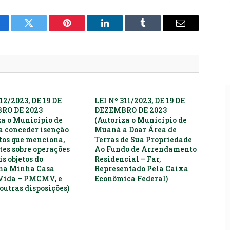
cebook
Twitter
Pinterest
LinkedIn
Tumblr
E-
mail
12/2023, DE 19 DE
LEI Nº 311/2023, DE 19 DE
RO DE 2023
DEZEMBRO DE 2023
za o Município de
(Autoriza o Município de
 conceder isenção
Muaná a Doar Área de
utos que menciona,
Terras de Sua Propriedade
tes sobre operações
Ao Fundo de Arrendamento
s objetos do
Residencial – Far,
ma Minha Casa
Representado Pela Caixa
Vida – PMCMV, e
Econômica Federal)
outras disposições)