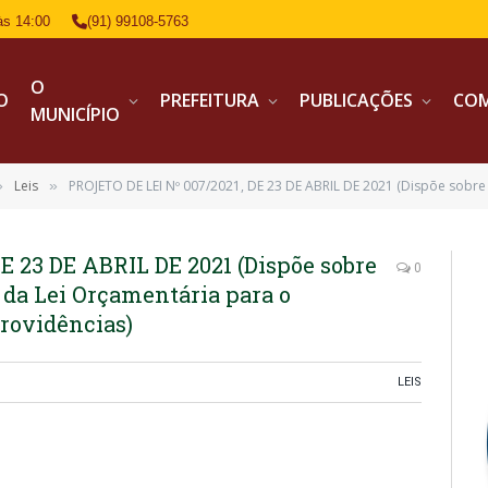
às 14:00
(91) 99108-5763
O
IO
PREFEITURA
PUBLICAÇÕES
CO
MUNICÍPIO
Leis
PROJETO DE LEI Nº 007/2021, DE 23 DE ABRIL DE 2021 (Dispõe sobre as diretrizes para a elaboração 
»
»
E 23 DE ABRIL DE 2021 (Dispõe sobre
0
o da Lei Orçamentária para o
providências)
LEIS