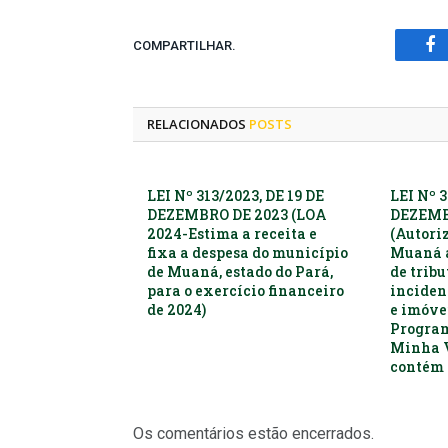
COMPARTILHAR.
Fa
RELACIONADOS
POSTS
LEI Nº 313/2023, DE 19 DE
LEI Nº 3
DEZEMBRO DE 2023 (LOA
DEZEMB
2024-Estima a receita e
(Autori
fixa a despesa do município
Muaná a
de Muaná, estado do Pará,
de trib
para o exercício financeiro
inciden
de 2024)
e imóvei
Progra
Minha 
contém 
Os comentários estão encerrados.