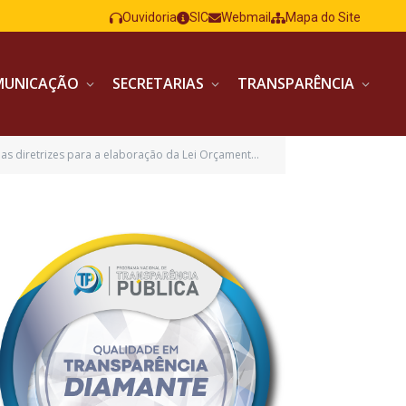
Ouvidoria
SIC
Webmail
Mapa do Site
MUNICAÇÃO
SECRETARIAS
TRANSPARÊNCIA
da Lei Orçamentária para o exercício de 2022 e dá outras providências)