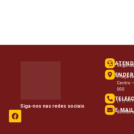
ATEND
Segunda 
ENDER
Praça vi
Centro 
000
TELEF
(91) 99
Siga-nos nas redes sociais
E-MAIL
ouvidor