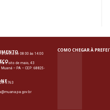
COMO CHEGAR À PREFE
IMENTO
à Sexta de 08:00 às 14:00
EÇO
nte e oito de maio, 43
– Muaná – PA – CEP: 68825-
ONE
108-5763
ia@muana.pa.gov.br