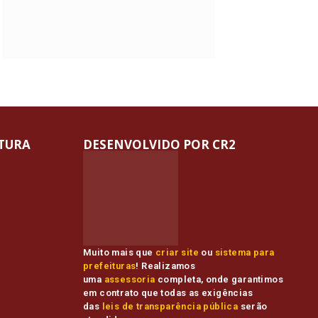
ITURA
DESENVOLVIDO POR CR2
Muito mais que
criar site
ou
sistema para
prefeituras
! Realizamos
uma
assessoria
completa, onde garantimos
em contrato que todas as exigências
das
leis de transparência pública
serão