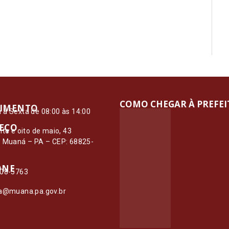
COMO CHEGAR À PREFE
IMENTO
à Sexta de 08:00 às 14:00
EÇO
nte e oito de maio, 43
– Muaná – PA – CEP: 68825-
ONE
108-5763
ia@muana.pa.gov.br