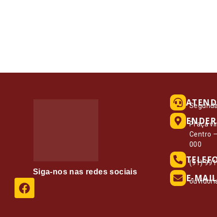
ATEND
Segunda 
ENDER
Praça vi
Centro 
000
TELEF
(91) 99
Siga-nos nas redes sociais
E-MAIL
ouvidor