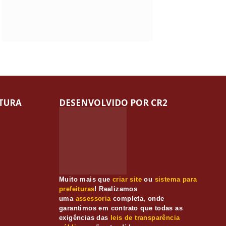
ITURA
DESENVOLVIDO POR CR2
Muito mais que
criar site
ou
sistema para
prefeituras
! Realizamos
uma
assessoria
completa, onde
garantimos em contrato que todas as
exigências das
leis de transparência