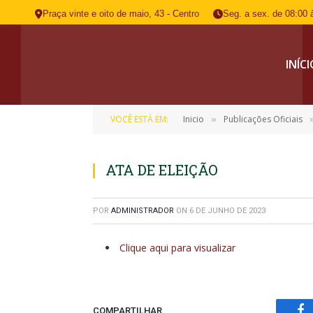
Praça vinte e oito de maio, 43 - Centro
Seg. a sex. de 08:00 
INÍC
VOCÊ ESTÁ EM:
Inicio
Publicações Oficiais
»
ATA DE ELEIÇÃO
POR
ADMINISTRADOR
ON
6 DE JUNHO DE 2023
Clique aqui para visualizar
COMPARTILHAR.