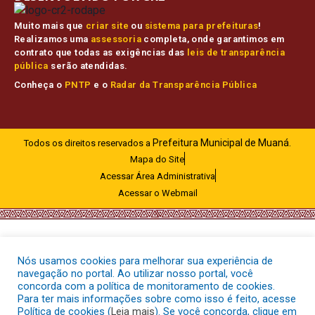
Muito mais que
criar site
ou
sistema para prefeituras
!
Realizamos uma
assessoria
completa, onde garantimos em
contrato que todas as exigências das
leis de transparência
pública
serão atendidas.
Conheça o
PNTP
e o
Radar da Transparência Pública
Prefeitura Municipal de Muaná.
Todos os direitos reservados a
Mapa do Site
Acessar Área Administrativa
Acessar o Webmail
Nós usamos cookies para melhorar sua experiência de
navegação no portal. Ao utilizar nosso portal, você
concorda com a política de monitoramento de cookies.
Para ter mais informações sobre como isso é feito, acesse
Política de cookies (
Leia mais
). Se você concorda, clique em