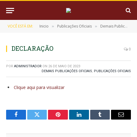
VOCÊ ESTÁ EM:
Inicio
Publicações Oficiais
Demais Publicações Oficiais
»
»
DECLARAÇÃO
0
POR
ADMINISTRADOR
ON
26 DE MAIO DE 2023
DEMAIS PUBLICAÇÕES OFICIAIS
,
PUBLICAÇÕES OFICIAIS
Clique aqui para visualizar
Facebook
Twitter
Pinterest
LinkedIn
Tumblr
E-
mail