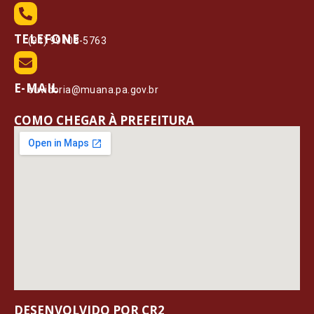
TELEFONE
(91) 99108-5763
E-MAIL
ouvidoria@muana.pa.gov.br
COMO CHEGAR À PREFEITURA
DESENVOLVIDO POR CR2