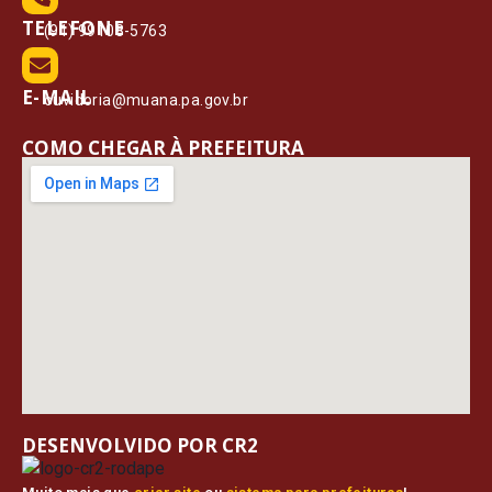
TELEFONE
(91) 99108-5763
E-MAIL
ouvidoria@muana.pa.gov.br
COMO CHEGAR À PREFEITURA
DESENVOLVIDO POR CR2