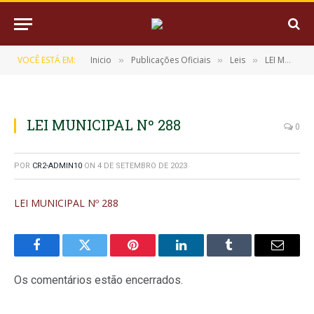
VOCÊ ESTÁ EM:
Inicio
Publicações Oficiais
Leis
LEI MUNICIPAL Nº 288 DE 28 DE MARÇO DE 2023 (Esta lei revoga a lei municipal 009/96 e dispõe sobre o conselho tutelar, conselho municipal dos direitos da criança e do adolescente- CMDCA e institui o fundo adolescente nos termos previstos na lei federal nº 8.069 de 13 de julho de 1990- estatuto da criança e do adolescente e na constituição federal de 1998)
»
»
»
LEI MUNICIPAL Nº 288
0
POR
CR2-ADMIN10
ON
4 DE SETEMBRO DE 2023
LEI MUNICIPAL Nº 288
Facebook
Twitter
Pinterest
LinkedIn
Tumblr
E-
mail
Os comentários estão encerrados.