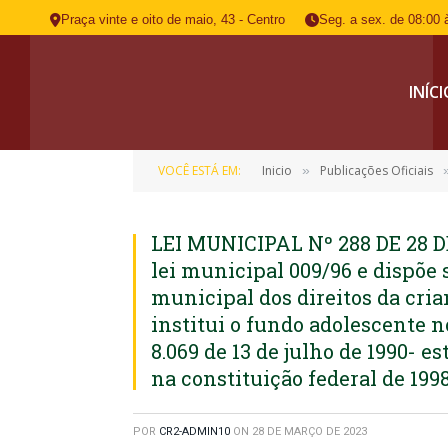
Praça vinte e oito de maio, 43 - Centro
Seg. a sex. de 08:00 
INÍC
VOCÊ ESTÁ EM:
Inicio
Publicações Oficiais
»
LEI MUNICIPAL Nº 288 DE 28 D
lei municipal 009/96 e dispõe 
municipal dos direitos da cri
institui o fundo adolescente n
8.069 de 13 de julho de 1990- e
na constituição federal de 1998
POR
CR2-ADMIN10
ON
28 DE MARÇO DE 2023