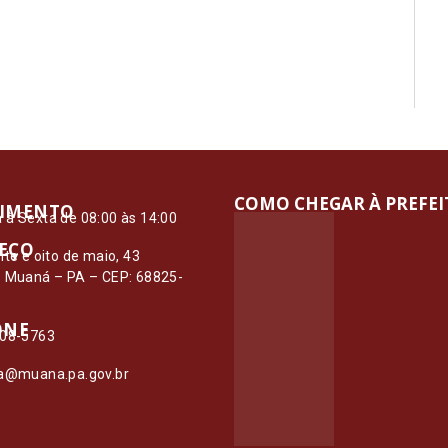
COMO CHEGAR À PREFE
IMENTO
à Sexta de 08:00 às 14:00
EÇO
nte e oito de maio, 43
– Muaná – PA – CEP: 68825-
ONE
108-5763
ia@muana.pa.gov.br