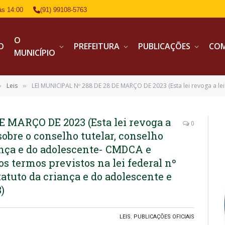
às 14:00
(91) 99108-5763
O
IO
PREFEITURA
PUBLICAÇÕES
CO
MUNICÍPIO
Leis
LEI MUNICIPAL Nº 288 DE 28 DE MARÇO DE 2023 (Esta lei revoga a lei municipal 009/96 e dispõe sobre o conselho tutelar, conselho municipal dos direitos da criança e do adolescente- CMDCA e institui o fundo a
»
»
E MARÇO DE 2023 (Esta lei revoga a
0
sobre o conselho tutelar, conselho
ança e do adolescente- CMDCA e
os termos previstos na lei federal nº
statuto da criança e do adolescente e
)
LEIS
,
PUBLICAÇÕES OFICIAIS