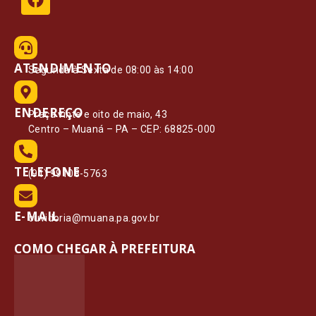
ATENDIMENTO
Segunda à Sexta de 08:00 às 14:00
ENDEREÇO
Praça vinte e oito de maio, 43
Centro – Muaná – PA – CEP: 68825-000
TELEFONE
(91) 99108-5763
E-MAIL
ouvidoria@muana.pa.gov.br
COMO CHEGAR À PREFEITURA