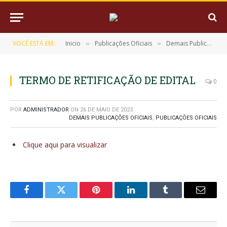
VOCÊ ESTÁ EM:
Inicio
Publicações Oficiais
Demais Publicações Oficiais
»
»
TERMO DE RETIFICAÇÃO DE EDITAL
0
POR
ADMINISTRADOR
ON
26 DE MAIO DE 2023
DEMAIS PUBLICAÇÕES OFICIAIS
,
PUBLICAÇÕES OFICIAIS
Clique aqui para visualizar
Facebook
Twitter
Pinterest
LinkedIn
Tumblr
E-
mail