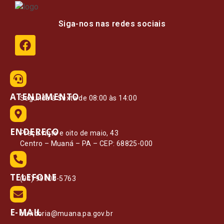
Siga-nos nas redes sociais
ATENDIMENTO
Segunda à Sexta de 08:00 às 14:00
ENDEREÇO
Praça vinte e oito de maio, 43
Centro – Muaná – PA – CEP: 68825-000
TELEFONE
(91) 99108-5763
E-MAIL
ouvidoria@muana.pa.gov.br