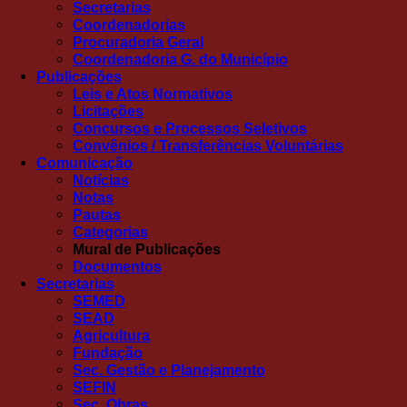
Secretarias
Coordenadorias
Procuradoria Geral
Coordenadoria G. do Município
Publicações
Leis e Atos Normativos
Licitações
Concursos e Processos Seletivos
Convênios / Transferências Voluntárias
Comunicação
Notícias
Notas
Pautas
Categorias
Mural de Publicações
Documentos
Secretarias
SEMED
SEAD
Agricultura
Fundação
Sec. Gestão e Planejamento
SEFIN
Sec. Obras