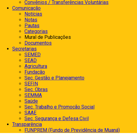
Convênios / Transferências Voluntárias
Comunicação
Notícias
Notas
Pautas
Categorias
Mural de Publicações
Documentos
Secretarias
SEMED
SEAD
Agricultura
Fundação
Sec. Gestão e Planejamento
SEFIN
Sec. Obras
SEMMA
Saúde
Sec. Trabalho e Promoção Social
SAAE
Sec. Segurança e Defesa Civil
Transparência
FUNPREM (Fundo de Previdência de Muaná)