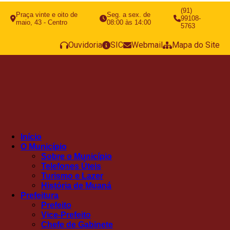
(91)
Praça vinte e oito de
Seg. a sex. de
99108-
maio, 43 - Centro
08:00 às 14:00
5763
Ouvidoria
SIC
Webmail
Mapa do Site
Início
O Município
Sobre o Município
Telefones Úteis
Turismo e Lazer
História de Muaná
Prefeitura
Prefeito
Vice-Prefeito
Chefe de Gabinete