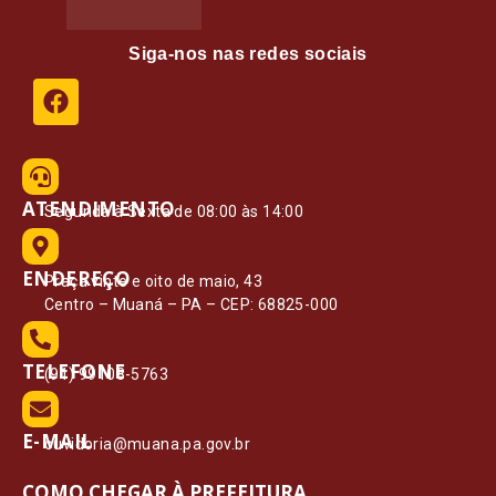
Siga-nos nas redes sociais
ATENDIMENTO
Segunda à Sexta de 08:00 às 14:00
ENDEREÇO
Praça vinte e oito de maio, 43
Centro – Muaná – PA – CEP: 68825-000
TELEFONE
(91) 99108-5763
E-MAIL
ouvidoria@muana.pa.gov.br
COMO CHEGAR À PREFEITURA