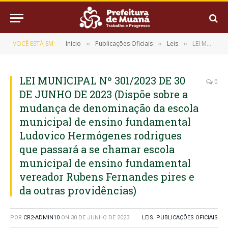
VOCÊ ESTÁ EM:
Inicio
Publicações Oficiais
Leis
LEI MUNICIPAL Nº 301/2023 DE 30 DE JUNHO DE 2023 (Dispõe sobre a mudança de denominação da escola municipal de ensino fundamental Ludovico Hermógenes rodrigues que passará a se chamar escola municipal de ensino fundamental vereador Rubens Fernandes pires e da outras providências)
»
»
»
LEI MUNICIPAL Nº 301/2023 DE 30
0
DE JUNHO DE 2023 (Dispõe sobre a
mudança de denominação da escola
municipal de ensino fundamental
Ludovico Hermógenes rodrigues
que passará a se chamar escola
municipal de ensino fundamental
vereador Rubens Fernandes pires e
da outras providências)
POR
CR2-ADMIN10
ON
30 DE JUNHO DE 2023
LEIS
,
PUBLICAÇÕES OFICIAIS