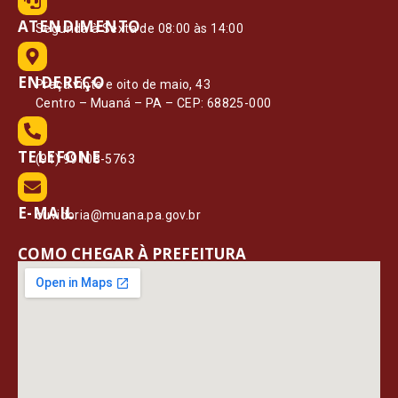
ATENDIMENTO
Segunda à Sexta de 08:00 às 14:00
ENDEREÇO
Praça vinte e oito de maio, 43
Centro – Muaná – PA – CEP: 68825-000
TELEFONE
(91) 99108-5763
E-MAIL
ouvidoria@muana.pa.gov.br
COMO CHEGAR À PREFEITURA